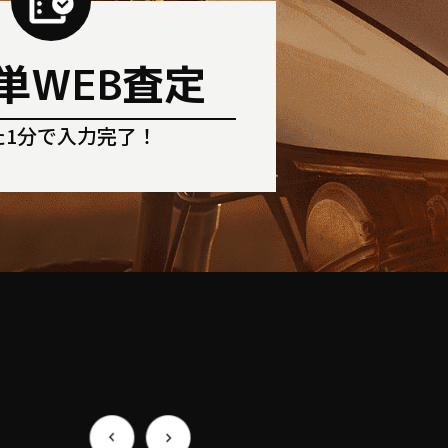
単WEB査定
た1分で入力完了！