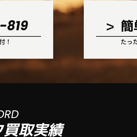
-819
簡
受付！
たっ
ORD
ク買取実績